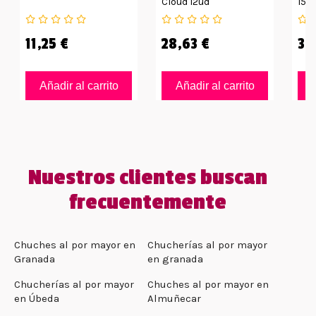
Cloud 12ud
15g
11,25 €
28,63 €
35
Añadir al carrito
Añadir al carrito
Nuestros clientes buscan
frecuentemente
Chuches al por mayor en
Chucherías al por mayor
Granada
en granada
Chucherías al por mayor
Chuches al por mayor en
en Úbeda
Almuñecar