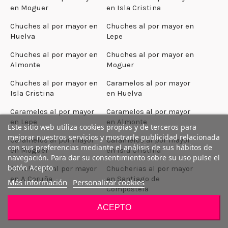
en Moguer
en Isla Cristina
Chuches al por mayor en
Chuches al por mayor en
Huelva
Lepe
Chuches al por mayor en
Chuches al por mayor en
Almonte
Moguer
Chuches al por mayor en
Caramelos al por mayor
Isla Cristina
en Huelva
Caramelos al por mayor
Caramelos al por mayor
en Lepe
en Almonte
Este sitio web utiliza cookies propias y de terceros para
mejorar nuestros servicios y mostrarle publicidad relacionada
Caramelos al por mayor
Caramelos al por mayor
con sus preferencias mediante el análisis de sus hábitos de
en Moguer
en Isla Cristina
navegación. Para dar su consentimiento sobre su uso pulse el
botón Acepto.
Chucherias al por mayor
Chucherias al por mayor
en A Coruña
en Santiago de
Más información
Personalizar cookies
Compostela
Chucherias al por mayor
Chucherias al por mayor
ACEPTO
en Ferrol
en Narón