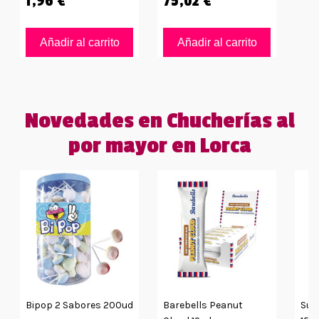
1,96 €
75,02 €
Añadir al carrito
Añadir al carrito
Novedades en Chucherías al
por mayor en Lorca
Bipop 2 Sabores 200ud
Barebells Peanut
Sup