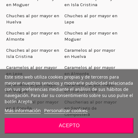
en Moguer
en Isla Cristina
Chuches al por mayor en
Chuches al por mayor en
Huelva
Lepe
Chuches al por mayor en
Chuches al por mayor en
Almonte
Moguer
Chuches al por mayor en
Caramelos al por mayor
Isla Cristina
en Huelva
Caramelos al por mayor
Caramelos al por mayor
en Lepe
en Almonte
Este sitio web utiliza cookies propias y de terceros para
mejorar nuestros servicios y mostrarle publicidad relacionada
Caramelos al por mayor
Caramelos al por mayor
con sus preferencias mediante el análisis de sus hábitos de
en Moguer
en Isla Cristina
navegación. Para dar su consentimiento sobre su uso pulse el
botón Acepto.
Chucherias al por mayor
Chucherias al por mayor
en A Coruña
en Santiago de
Más información
Personalizar cookies
Compostela
Chucherias al por mayor
Chucherias al por mayor
ACEPTO
en Ferrol
en Narón