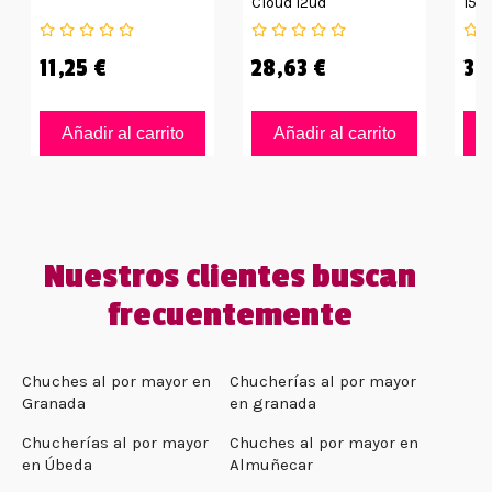
Cloud 12ud
15g
11,25 €
28,63 €
35
Añadir al carrito
Añadir al carrito
Nuestros clientes buscan
frecuentemente
Chuches al por mayor en
Chucherías al por mayor
Granada
en granada
Chucherías al por mayor
Chuches al por mayor en
en Úbeda
Almuñecar