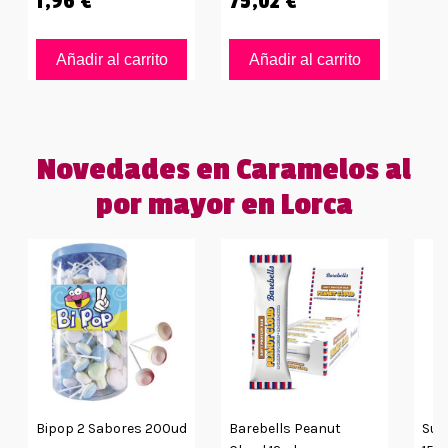
1,96 €
75,02 €
Añadir al carrito
Añadir al carrito
Novedades en Caramelos al
por mayor en Lorca
Bipop 2 Sabores 200ud
Barebells Peanut
Sup