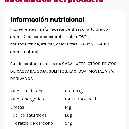
Información nutricional
Ingredientes: maíz | aceite de girasol alto oleico |
aroma (sal, potenciador del sabor E621,
maltodextrina, azúcar, colorantes E160c y E160bi) |
aroma natural
Puede contener trazas de CACAHUETE, OTROS FRUTOS
DE CÁSCARA, SOJA, SULFITOS, LACTOSA, MOSTAZA y/o
DERIVADOS.
Valor nutricional
Por 100g
Valor energético
1610kJ/383kcal
Grasas
14g
de las saturadas
1.6g
Hidratos de carbono
54g