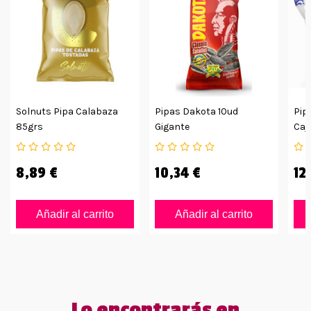
Solnuts Pipa Calabaza
Pipas Dakota 10ud
Pip
85grs
Gigante
Caj
8,89 €
10,34 €
12
Añadir al carrito
Añadir al carrito
Lo encontrarás en