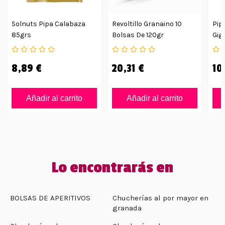
Solnuts Pipa Calabaza
Revoltillo Granaino 10
Pip
85grs
Bolsas De 120gr
Gig
8,89 €
20,31 €
10
Añadir al carrito
Añadir al carrito
Lo encontrarás en
BOLSAS DE APERITIVOS
Chucherías al por mayor en
granada