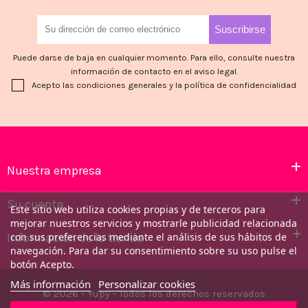
Puede darse de baja en cualquier momento. Para ello, consulte nuestra
información de contacto en el aviso legal.
Acepto las condiciones generales y la política de confidencialidad
Nuestra empresa
Su cuenta
Este sitio web utiliza cookies propias y de terceros para
mejorar nuestros servicios y mostrarle publicidad relacionada
Información de la tienda
con sus preferencias mediante el análisis de sus hábitos de
navegación. Para dar su consentimiento sobre su uso pulse el
botón Acepto.
Más información
Personalizar cookies
© 2026 - Yupy - Todos los derechos reservados