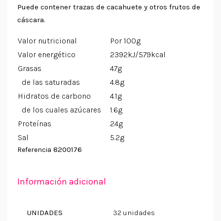
Puede contener trazas de cacahuete y otros frutos de
cáscara.
Valor nutricional
Por 100g
Valor energético
2392kJ/579kcal
Grasas
47g
de las saturadas
4.8g
Hidratos de carbono
4.1g
de los cuales azúcares
1.6g
Proteínas
24g
Sal
5.2g
8200176
Referencia
Información adicional
UNIDADES
32 unidades