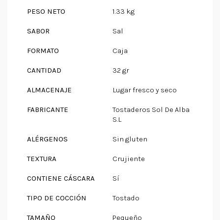
PESO NETO
1.33 kg
SABOR
Sal
FORMATO
Caja
CANTIDAD
32 gr
ALMACENAJE
Lugar fresco y seco
FABRICANTE
Tostaderos Sol De Alba
S.L
ALÉRGENOS
Sin gluten
TEXTURA
Crujiente
CONTIENE CÁSCARA
Sí
TIPO DE COCCIÓN
Tostado
TAMAÑO
Pequeño