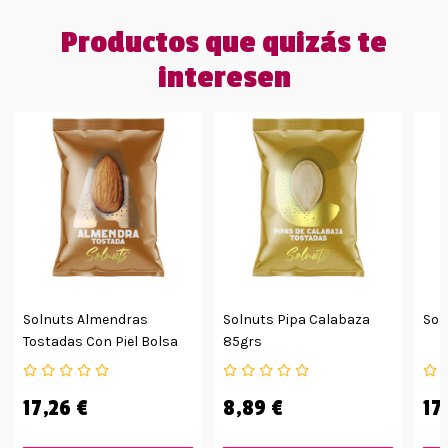
Productos que quizás te
interesen
Solnuts Almendras
Solnuts Pipa Calabaza
Sol
Tostadas Con Piel Bolsa
85grs
De 85 G
17,26 €
8,89 €
17