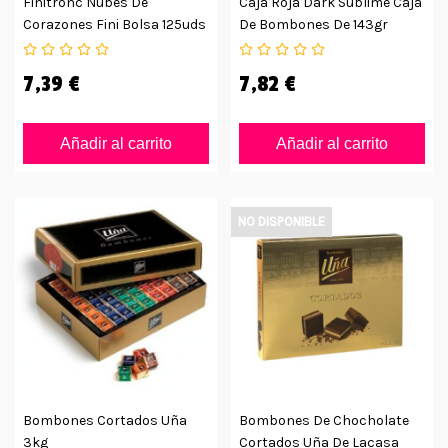
Finitronc Nubes De
Caja Roja Dark Sublime Caja
Corazones Fini Bolsa 125uds
De Bombones De 143gr
7,39 €
7,82 €
Añadir al carrito
Añadir al carrito
NO DISPONIBLE
Bombones Cortados Uña
Bombones De Chocholate
3kg
Cortados Uña De Lacasa