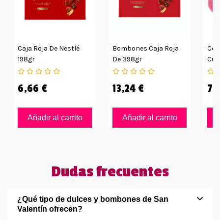
Caja Roja De Nestlé
Bombones Caja Roja
Cor
198gr
De 398gr
Cub
Est
6,66 €
13,24 €
7,
Añadir al carrito
Añadir al carrito
Dudas frecuentes
¿Qué tipo de dulces y bombones de San
Valentín ofrecen?