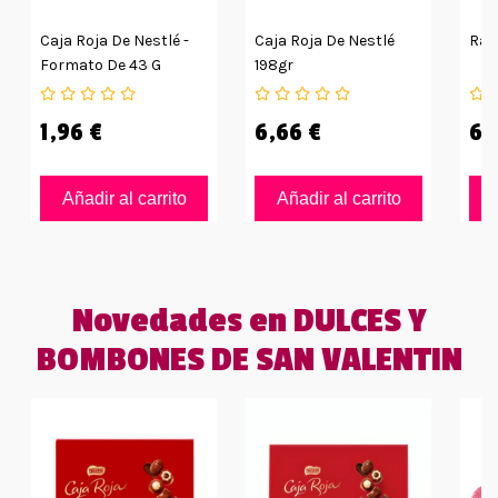
Caja Roja De Nestlé -
Caja Roja De Nestlé
Ram
Formato De 43 G
198gr
1,96 €
6,66 €
6,
Añadir al carrito
Añadir al carrito
Novedades en DULCES Y
BOMBONES DE SAN VALENTIN