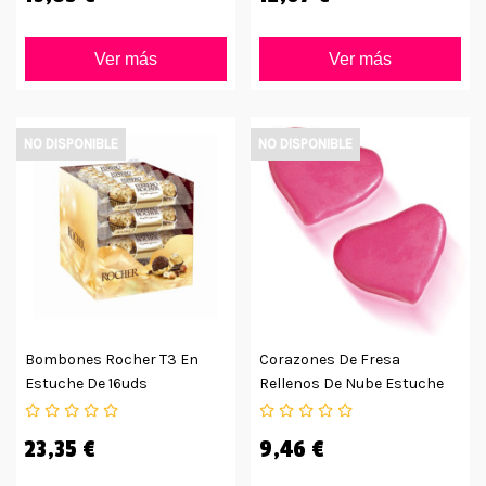
Ver más
Ver más
NO DISPONIBLE
NO DISPONIBLE
Bombones Rocher T3 En
Corazones De Fresa
Estuche De 16uds
Rellenos De Nube Estuche
75ud.
23,35 €
9,46 €