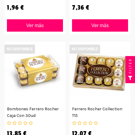
1,96 €
7,36 €
Ver más
Ver más
NO DISPONIBLE
NO DISPONIBLE
FILTER
Bombones Ferrero Rocher
Ferrero Rocher Collection
Caja Con 30ud
T15
13,85 €
12,07 €