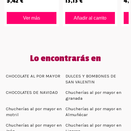
5,42 €
13,13 €
4,
Ver más
Añadir al carrito
Lo encontrarás en
CHOCOLATE AL POR MAYOR
DULCES Y BOMBONES DE
SAN VALENTIN
CHOCOLATES DE NAVIDAD
Chucherías al por mayor en
granada
Chucherías al por mayor en
Chucherías al por mayor en
motril
Almuñécar
Chucherías al por mayor en
Chucherías al por mayor en
Jaén
Linares