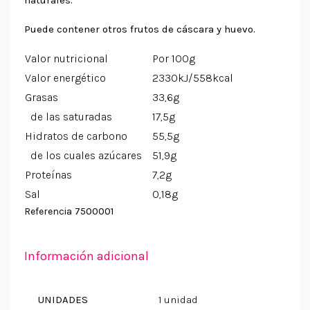
naturales.
Puede contener otros frutos de cáscara y huevo.
Valor nutricional
Por 100g
Valor energético
2330kJ/558kcal
Grasas
33,6g
de las saturadas
17,5g
Hidratos de carbono
55,5g
de los cuales azúcares
51,9g
Proteínas
7,2g
Sal
0,18g
7500001
Referencia
Información adicional
UNIDADES
1 unidad