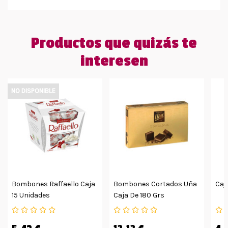
Productos que quizás te
interesen
NO DISPONIBLE
Bombones Raffaello Caja
Bombones Cortados Uña
Caj
15 Unidades
Caja De 180 Grs