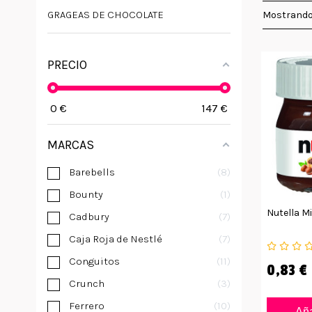
GRAGEAS DE CHOCOLATE
Mostrando
PRECIO
0
€
147
€
MARCAS
Barebells
8
Bounty
1
Nutella M
Cadbury
7
Caja Roja de Nestlé
7
Conguitos
11
0,83 €
Crunch
3
Ferrero
10
Aña