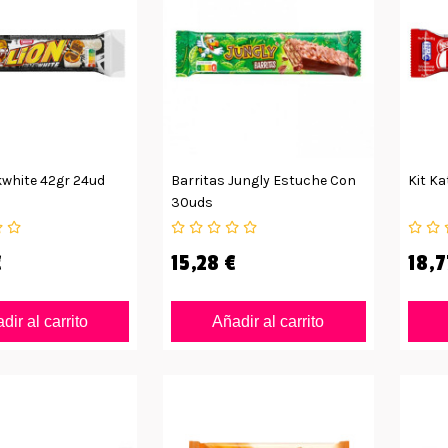
kwhite 42gr 24ud
Barritas Jungly Estuche Con
Kit K
30uds
€
15,28 €
18,7
dir al carrito
Añadir al carrito