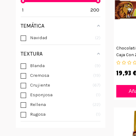
1
200
TEMÁTICA
Navidad
2
Chocolati
TEXTURA
Caja Con 
Blanda
9
19,93 
Cremosa
19
Crujiente
67
Aña
Esponjosa
1
Rellena
22
Rugosa
1