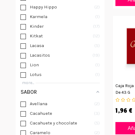
Happy Hippo
2
Karmela
1
Kinder
17
Kitkat
12
Lacasa
5
Lacasitos
19
Lion
1
Lotus
1
more...
Caja Roja
SABOR
De 43 G
Avellana
2
1,96 €
Cacahuete
3
Cacahuete y chocolate
5
Aña
Caramelo
2