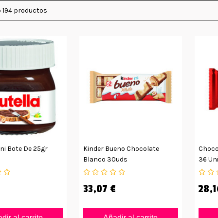
 194 productos
ini Bote De 25gr
Kinder Bueno Chocolate
Choco
Blanco 30uds
36 Un
33,07 €
28,1
dir al carrito
Añadir al carrito