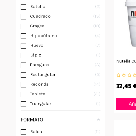
Botella
2
Cuadrado
13
Gragea
18
Hipopótamo
4
Huevo
7
Lápiz
1
Nutella C
Paraguas
3
Rectangular
5
Redonda
14
32,45 
Tableta
21
Triangular
1
Aña
FORMATO
Bolsa
11