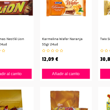
nas Nestlé Lion
Karmelina Wafer Naranja
Twix S
24ud
55gr 24ud
€
12,09 €
30,8
dir al carrito
Añadir al carrito