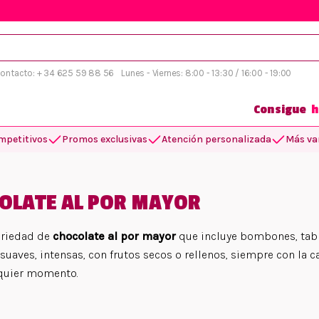
 contacto: + 34 625 59 88 56
Lunes - Viernes: 8:00 - 13:30 / 16:00 - 19:00
Consigue
h
mpetitivos
Promos exclusivas
Atención personalizada
Más var
OLATE AL POR MAYOR
ariedad de
chocolate al por mayor
que incluye bombones, table
suaves, intensas, con frutos secos o rellenos, siempre con la c
quier momento.