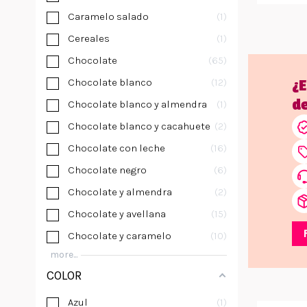
Caramelo salado
1
Cereales
1
Chocolate
65
Chocolate blanco
12
¿
d
Chocolate blanco y almendra
1
Chocolate blanco y cacahuete
2
Chocolate con leche
16
Chocolate negro
6
Chocolate y almendra
2
Chocolate y avellana
15
Chocolate y caramelo
10
more...
COLOR
Azul
1