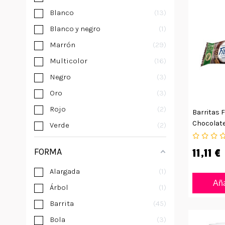
Blanco
13
Blanco y negro
1
Marrón
29
Multicolor
16
Negro
3
Oro
3
Rojo
2
Barritas F
Chocolate
Verde
2
FORMA
11,11 €
Alargada
1
Aña
Árbol
1
Barrita
45
Bola
3