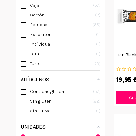
Caja
57
Cartón
2
Estuche
65
Expositor
1
Individual
1
Lata
1
Lion Blac
Tarro
6
19,95 
ALÉRGENOS
Contiene gluten
57
Aña
Sin gluten
82
Sin huevo
1
UNIDADES