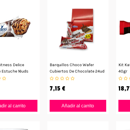
itness Delice
Barquillos Choco Wafer
Kit Ka
 Estuche 16uds
Cubiertos De Chocolate 24ud
40gr
7,15 €
18,7
dir al carrito
Añadir al carrito