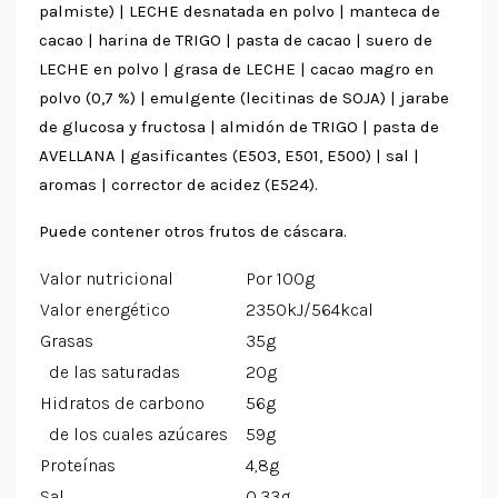
palmiste) | LECHE desnatada en polvo | manteca de
cacao | harina de TRIGO | pasta de cacao | suero de
LECHE en polvo | grasa de LECHE | cacao magro en
polvo (0,7 %) | emulgente (lecitinas de SOJA) | jarabe
de glucosa y fructosa | almidón de TRIGO | pasta de
AVELLANA | gasificantes (E503, E501, E500) | sal |
aromas | corrector de acidez (E524).
Puede contener otros frutos de cáscara.
Valor nutricional
Por 100g
Valor energético
2350kJ/564kcal
Grasas
35g
de las saturadas
20g
Hidratos de carbono
56g
de los cuales azúcares
59g
Proteínas
4,8g
Sal
0,33g