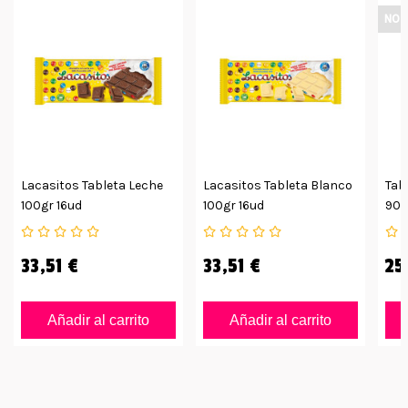
NO 
Lacasitos Tableta Leche
Lacasitos Tableta Blanco
Tab
100gr 16ud
100gr 16ud
90g
33,51 €
33,51 €
25
Añadir al carrito
Añadir al carrito