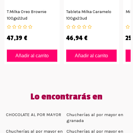
T.milka Oreo Brownie
Tableta Milka Caramelo
Mil
100gx22ud
100gx23ud
47,39 €
46,94 €
25
Añadir al carrito
Añadir al carrito
Lo encontrarás en
CHOCOLATE AL POR MAYOR
Chucherías al por mayor en
granada
Chucherías al por mayor en
Chucherías al por mayor en