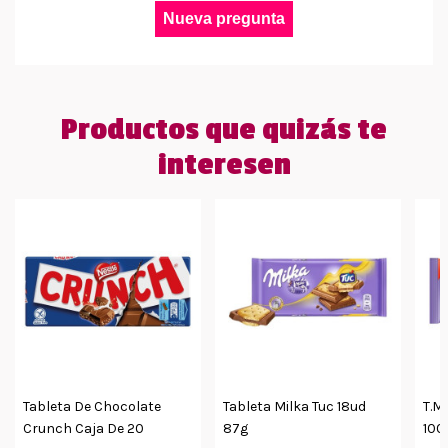
Nueva pregunta
Productos que quizás te
interesen
Tableta De Chocolate
Tableta Milka Tuc 18ud
T.m
Crunch Caja De 20
87g
100