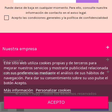
Puede darse de baja en cualquier momento. Para ello, consulte nuestra
información de contacto en el aviso legal.
Acepto las condiciones generales y la política de confidencialidad
Nuestra empresa
Su cuenta
Este sitio web utiliza cookies propias y de terceros para
mejorar nuestros servicios y mostrarle publicidad relacionada
Información de la tienda
con sus preferencias mediante el análisis de sus hábitos de
navegación. Para dar su consentimiento sobre su uso pulse el
botón Acepto.
Más información
Personalizar cookies
© 2026 - Yupy - Todos los derechos reservados
ACEPTO
-
+
53,54 €
Añadir