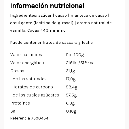
Información nutricional
Ingredientes: azúcar | cacao | manteca de cacao |
emulgente (lecitina de girasol) | aroma natural de
vainilla. Cacao 44% mínimo.
Puede contener frutos de cáscara y leche
Valor nutricional
Por 100g
Valor energético
2161kJ/518kcal
Grasas
31,1g
de las saturadas
17,9g
Hidratos de carbono
58,4g
de los cuales azúcares
57,5g
Proteínas
6,3g
Sal
0,16g
7500454
Referencia