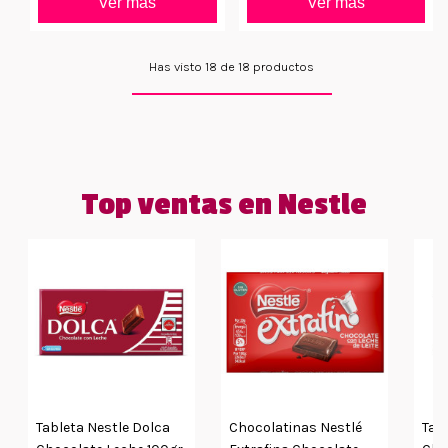
Ver más
Ver más
Has visto 18 de 18 productos
Top ventas en Nestle
Tableta Nestle Dolca
Chocolatinas Nestlé
Tab