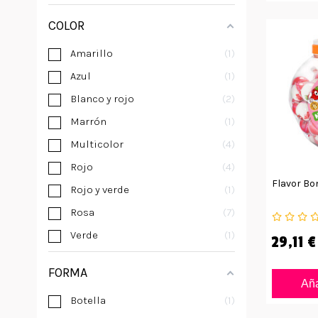
COLOR
Amarillo
1
Azul
1
Blanco y rojo
2
Marrón
1
Multicolor
4
Rojo
4
Flavor Bo
Rojo y verde
1
Rosa
7
Verde
1
29,11 €
FORMA
Aña
Botella
1