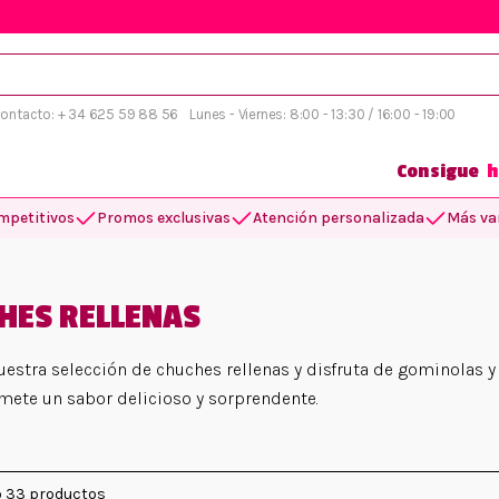
 contacto: + 34 625 59 88 56
Lunes - Viernes: 8:00 - 13:30 / 16:00 - 19:00
Consigue
h
mpetitivos
Promos exclusivas
Atención personalizada
Más var
HES RELLENAS
uestra selección de chuches rellenas y disfruta de gominolas y
mete un sabor delicioso y sorprendente.
 33 productos