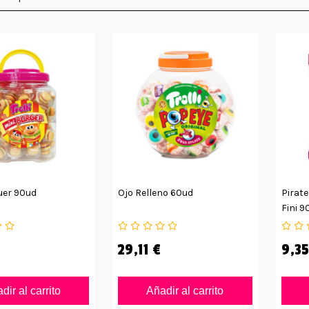
uer 90ud
Ojo Relleno 60ud
Pirate
Fini 9
€
29,11 €
9,35
dir al carrito
Añadir al carrito