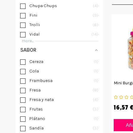
Chupa Chups
4
Fini
9
Trolli
6
Vidal
14
more...
SABOR
Cereza
1
Cola
1
Frambuesa
1
Mini Burg
Fresa
8
Fresa y nata
4
16,57 
Frutas
3
Plátano
1
Aña
Sandía
3