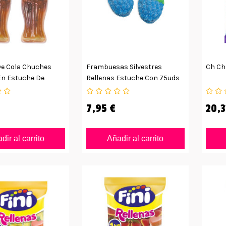
De Cola Chuches
Frambuesas Silvestres
Ch Ch 
En Estuche De
Rellenas Estuche Con 75uds
7,95 €
20,3
dir al carrito
Añadir al carrito