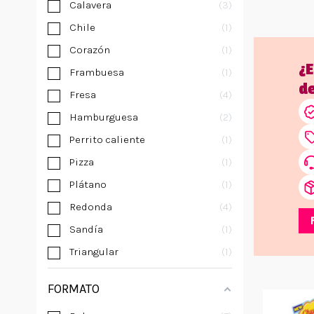
Calavera
3
Chile
1
Corazón
1
¿
Frambuesa
1
d
Fresa
4
Hamburguesa
2
Perrito caliente
1
Pizza
1
Plátano
1
Redonda
4
Sandía
1
Triangular
1
FORMATO