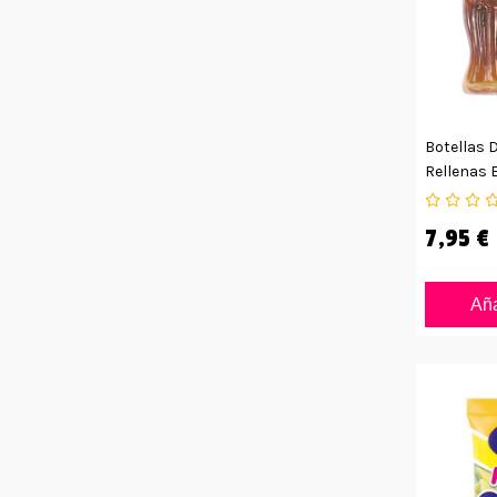
Botellas 
Rellenas 
75uds
7,95 €
Aña