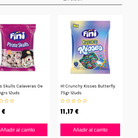
s Skulls Calaveras De
Hl Crunchy Kisses Butterfly
0grs 12uds
75gr 12uds
 €
11,17 €
Añadir al carrito
Añadir al carrito