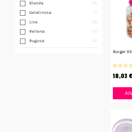
Blanda
6
Gelatinosa
1
Lisa
6
Rellena
17
Rugosa
4
Burger XX
18,03 
Aña