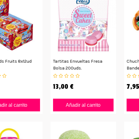
s Fruits 8x12ud
Tartitas Envueltas Fresa
Chuch
Bolsa 200uds.
Bande
13,00 €
7,95
dir al carrito
Añadir al carrito