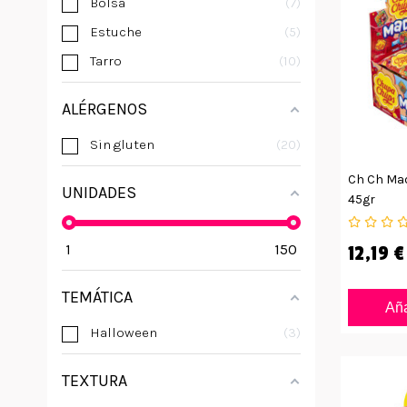
Bolsa
7
Estuche
5
Tarro
10
ALÉRGENOS
Sin gluten
20
Ch Ch Mad
UNIDADES
45gr
1
150
12,19 €
TEMÁTICA
Aña
Halloween
3
TEXTURA