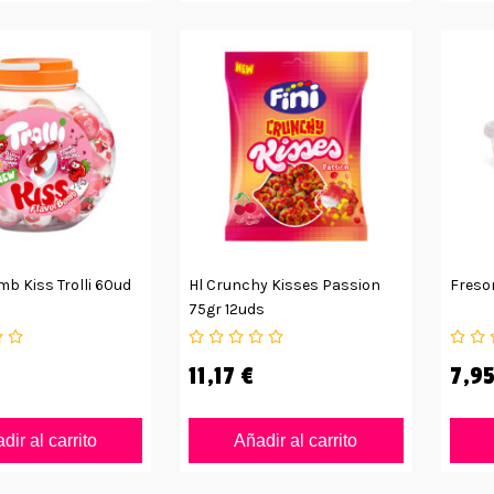
mb Kiss Trolli 60ud
Hl Crunchy Kisses Passion
Freso
75gr 12uds
11,17 €
7,95
dir al carrito
Añadir al carrito