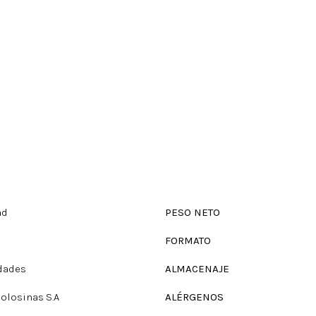
ad
PESO NETO
FORMATO
dades
ALMACENAJE
Golosinas S.A
ALÉRGENOS