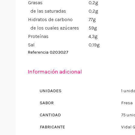
Grasas
0,2g
de las saturadas
0,2g
Hidratos de carbono
77g
de los cuales azúcares
59g
Proteínas
4,3g
Sal
0,19g
0203027
Referencia
Información adicional
UNIDADES
1 unid
SABOR
Fresa
CANTIDAD
75 uni
FABRICANTE
Vidal 