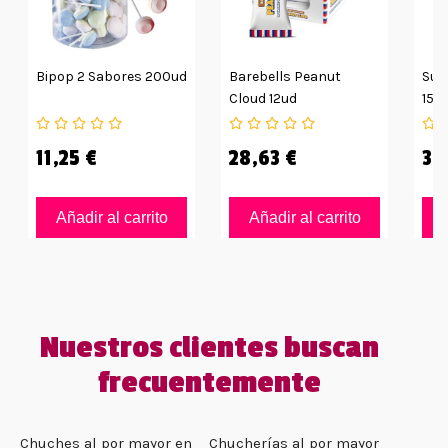
Bipop 2 Sabores 200ud
Barebells Peanut
Sup
Cloud 12ud
15g
11,25 €
28,63 €
35
Añadir al carrito
Añadir al carrito
Nuestros clientes buscan
frecuentemente
Chuches al por mayor en
Chucherías al por mayor