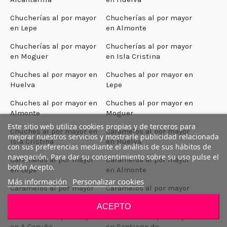
Chucherías al por mayor
Chucherías al por mayor
en Lepe
en Almonte
Chucherías al por mayor
Chucherías al por mayor
en Moguer
en Isla Cristina
Chuches al por mayor en
Chuches al por mayor en
Huelva
Lepe
Chuches al por mayor en
Chuches al por mayor en
Almonte
Moguer
Este sitio web utiliza cookies propias y de terceros para
Chuches al por mayor en
Caramelos al por mayor
mejorar nuestros servicios y mostrarle publicidad relacionada
Isla Cristina
en Huelva
con sus preferencias mediante el análisis de sus hábitos de
navegación. Para dar su consentimiento sobre su uso pulse el
Caramelos al por mayor
Caramelos al por mayor
botón Acepto.
en Lepe
en Almonte
Más información
Personalizar cookies
Caramelos al por mayor
Caramelos al por mayor
en Moguer
en Isla Cristina
ACEPTO
Chucherias al por mayor
Chucherias al por mayor
en A Coruña
en Santiago de