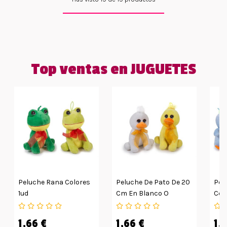
Top ventas en JUGUETES
Peluche Rana Colores
Peluche De Pato De 20
Pel
1ud
Cm En Blanco O
Col
Amarillo
1,66 €
1,66 €
1,