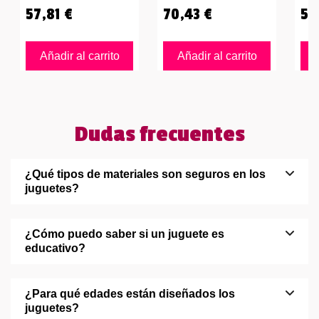
57,81 €
70,43 €
58
Añadir al carrito
Añadir al carrito
Dudas frecuentes
¿Qué tipos de materiales son seguros en los
juguetes?
¿Cómo puedo saber si un juguete es
educativo?
¿Para qué edades están diseñados los
juguetes?