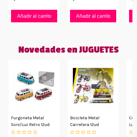
Añadir al carrito
Añadir al carrito
Novedades en JUGUETES
Furgoneta Metal
Bicicleta Metal
Coc
Soni/luz Retro 12ud
Carretera 12ud
Luz