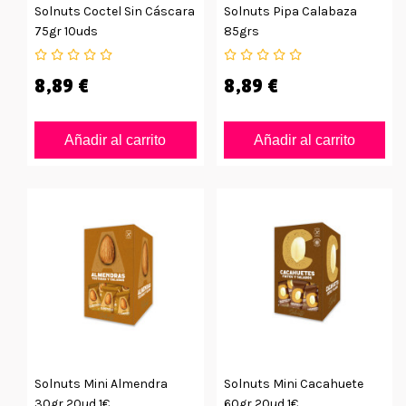
Solnuts Coctel Sin Cáscara
Solnuts Pipa Calabaza
75gr 10uds
85grs
8,89 €
8,89 €
Añadir al carrito
Añadir al carrito
Solnuts Mini Almendra
Solnuts Mini Cacahuete
30gr 20ud 1€
60gr 20ud 1€