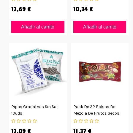
12,69 €
10,34 €
Añadir al carrito
Añadir al carrito
Pipas Granaínas Sin Sal
Pack De 32 Bolsas De
10uds
Mezcla De Frutos Secos
Potaje
12,09 €
11,37 €