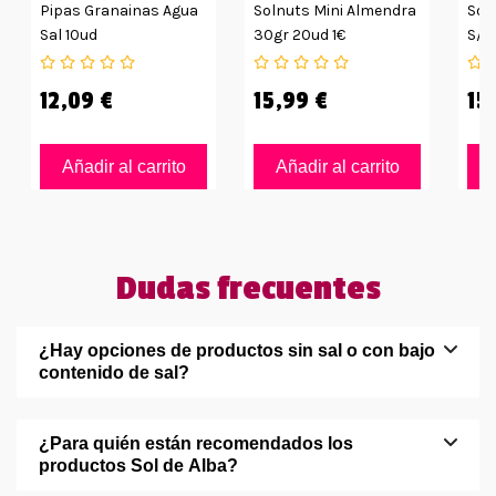
Pipas Granainas Agua
Solnuts Mini Almendra
Sol
Sal 10ud
30gr 20ud 1€
S/c
12,09 €
15,99 €
15
Añadir al carrito
Añadir al carrito
Dudas frecuentes
¿Hay opciones de productos sin sal o con bajo
contenido de sal?
¿Para quién están recomendados los
productos Sol de Alba?