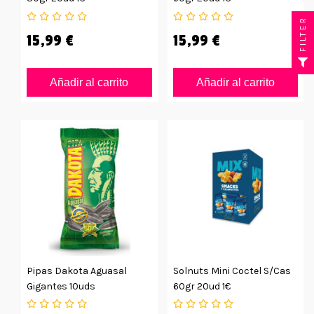
FILTER
15,99 €
15,99 €
Añadir al carrito
Añadir al carrito
Pipas Dakota Aguasal
Solnuts Mini Coctel S/cas
Gigantes 10uds
60gr 20ud 1€