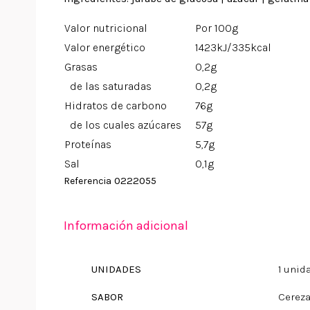
Valor nutricional
Por 100g
Valor energético
1423kJ/335kcal
Grasas
0,2g
de las saturadas
0,2g
Hidratos de carbono
76g
de los cuales azúcares
57g
Proteínas
5,7g
Sal
0,1g
0222055
Referencia
Información adicional
UNIDADES
1 unid
SABOR
Cerez