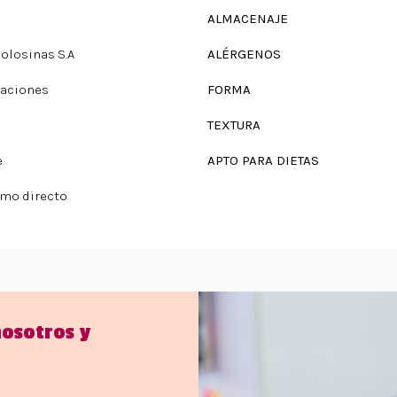
ALMACENAJE
Golosinas S.A
ALÉRGENOS
raciones
FORMA
TEXTURA
e
APTO PARA DIETAS
mo directo
nosotros y