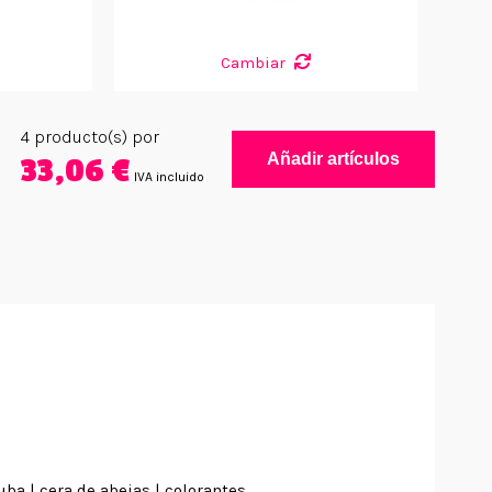
Cambiar
4
producto(s) por
Añadir artículos
33,06 €
IVA incluido
uba | cera de abejas | colorantes.