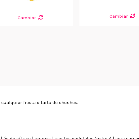
Cambiar
Cambiar
 cualquier fiesta o tarta de chuches.
| ácido cítrico | aromas | aceites vegetales (palma) | cera carna