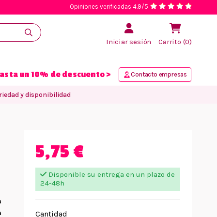
Opiniones verificadas 4.9/5
Iniciar sesión
Carrito (0)
asta un 10% de descuento >
Contacto empresas
iedad y disponibilidad
5,75 €
Disponible su entrega en un plazo de
24-48h
a
a
Cantidad