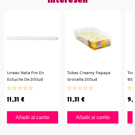
interesen
Lineas Nata Fini En
Tubes Creamy Papaya
Tor
Estuche De 200ud
Grosella 200ud
85g
11,31 €
11,31 €
9,
Añadir al carrito
Añadir al carrito