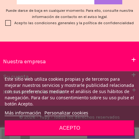
Puede darse de baja en cualquier momento. Para ello, consulte nuestra
información de contacto en el aviso legal.
Acepto las condiciones generales y la política de confidencialidad
Nuestra empresa
Su cuenta
Este sitio web utiliza cookies propias y de terceros para
mejorar nuestros servicios y mostrarle publicidad relacionada
Información de la tienda
con sus preferencias mediante el análisis de sus hábitos de
navegación. Para dar su consentimiento sobre su uso pulse el
botón Acepto.
Más información
Personalizar cookies
© 2026 - Yupy - Todos los derechos reservados
ACEPTO
-
+
11,31 €
Añadir