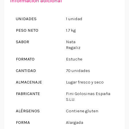
Información adicional
UNIDADES
1 unidad
PESO NETO
1.7 kg
SABOR
Nata
Regaliz
FORMATO
Estuche
CANTIDAD
70 unidades
ALMACENAJE
Lugar fresco y seco
FABRICANTE
Fini Golosinas España
S.L.U.
ALÉRGENOS
Contiene gluten
FORMA
Alargada