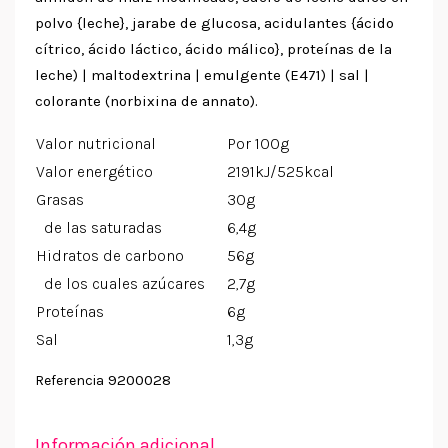
polvo {leche}, jarabe de glucosa, acidulantes {ácido
cítrico, ácido láctico, ácido málico}, proteínas de la
leche) | maltodextrina | emulgente (E471) | sal |
colorante (norbixina de annato).
Valor nutricional
Por 100g
Valor energético
2191kJ/525kcal
Grasas
30g
de las saturadas
6,4g
Hidratos de carbono
56g
de los cuales azúcares
2,7g
Proteínas
6g
Sal
1,3g
9200028
Referencia
Información adicional