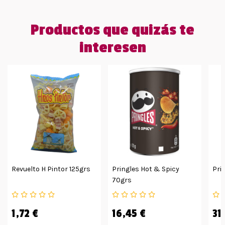
Productos que quizás te
interesen
Revuelto H Pintor 125grs
Pringles Hot & Spicy
Pri
70grs
1,72 €
16,45 €
31