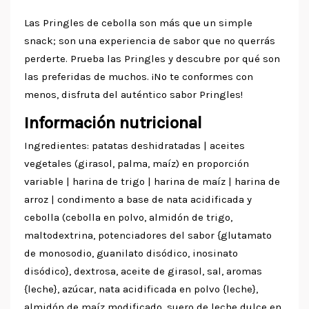
Las Pringles de cebolla son más que un simple
snack; son una experiencia de sabor que no querrás
perderte. Prueba las Pringles y descubre por qué son
las preferidas de muchos. ¡No te conformes con
menos, disfruta del auténtico sabor Pringles!
Información nutricional
Ingredientes: patatas deshidratadas | aceites
vegetales (girasol, palma, maíz) en proporción
variable | harina de trigo | harina de maíz | harina de
arroz | condimento a base de nata acidificada y
cebolla (cebolla en polvo, almidón de trigo,
maltodextrina, potenciadores del sabor {glutamato
de monosodio, guanilato disódico, inosinato
disódico}, dextrosa, aceite de girasol, sal, aromas
{leche}, azúcar, nata acidificada en polvo {leche},
almidón de maíz modificado, suero de leche dulce en