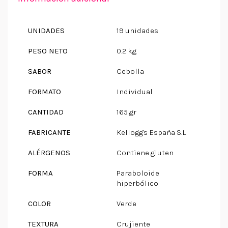
UNIDADES
19 unidades
PESO NETO
0.2 kg
SABOR
Cebolla
FORMATO
Individual
CANTIDAD
165 gr
FABRICANTE
Kellogg's España S.L
ALÉRGENOS
Contiene gluten
FORMA
Paraboloide
hiperbólico
COLOR
Verde
TEXTURA
Crujiente