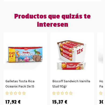
Productos que quizás te
interesen
Galletas Tosta Rica
Biscoff Sandwich Vainilla
Hoj
Oceanix Pack De 15
12ud 110gr
Paq
Unidades De 160g
17,92 €
15,37 €
30