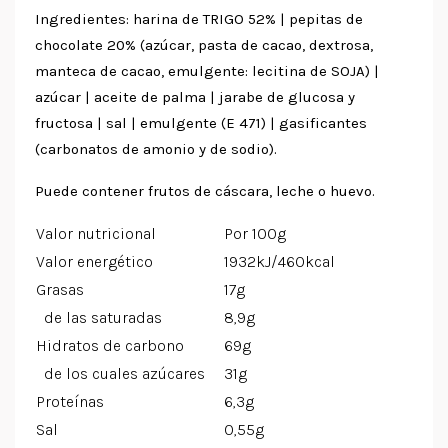
Ingredientes: harina de TRIGO 52% | pepitas de
chocolate 20% (azúcar, pasta de cacao, dextrosa,
manteca de cacao, emulgente: lecitina de SOJA) |
azúcar | aceite de palma | jarabe de glucosa y
fructosa | sal | emulgente (E 471) | gasificantes
(carbonatos de amonio y de sodio).
Puede contener frutos de cáscara, leche o huevo.
Valor nutricional
Por 100g
Valor energético
1932kJ/460kcal
Grasas
17g
de las saturadas
8,9g
Hidratos de carbono
69g
de los cuales azúcares
31g
Proteínas
6,3g
Sal
0,55g