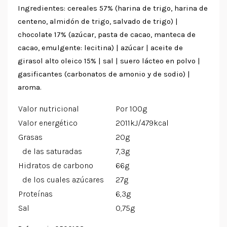
Ingredientes: cereales 57% (harina de trigo, harina de
centeno, almidón de trigo, salvado de trigo) |
chocolate 17% (azúcar, pasta de cacao, manteca de
cacao, emulgente: lecitina) | azúcar | aceite de
girasol alto oleico 15% | sal | suero lácteo en polvo |
gasificantes (carbonatos de amonio y de sodio) |
aroma.
Valor nutricional
Por 100g
Valor energético
2011kJ/479kcal
Grasas
20g
de las saturadas
7,3g
Hidratos de carbono
66g
de los cuales azúcares
27g
Proteínas
6,3g
Sal
0,75g