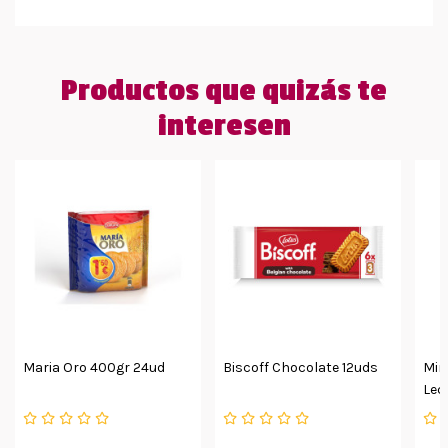
Productos que quizás te
interesen
Maria Oro 400gr 24ud
Biscoff Chocolate 12uds
Min
Lec