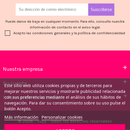
Puede darse de baja en cualquier momento. Para ello, consulte nuestra
información de contacto en el aviso legal.
Acepto las condiciones generales y la política de confidencialidad
Nuestra empresa
Su cuenta
Este sitio web utiliza cookies propias y de terceros para
mejorar nuestros servicios y mostrarle publicidad relacionada
Información de la tienda
con sus preferencias mediante el análisis de sus hábitos de
navegación. Para dar su consentimiento sobre su uso pulse el
botón Acepto.
Más información
Personalizar cookies
© 2026 - Yupy - Todos los derechos reservados