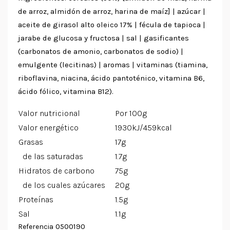
de arroz, almidón de arroz, harina de maíz] | azúcar |
aceite de girasol alto oleico 17% | fécula de tapioca |
jarabe de glucosa y fructosa | sal | gasificantes
(carbonatos de amonio, carbonatos de sodio) |
emulgente (lecitinas) | aromas | vitaminas (tiamina,
riboflavina, niacina, ácido pantoténico, vitamina B6,
ácido fólico, vitamina B12).
Valor nutricional
Por 100g
Valor energético
1930kJ/459kcal
Grasas
17g
de las saturadas
1.7g
Hidratos de carbono
75g
de los cuales azúcares
20g
Proteínas
1.5g
Sal
1.1g
0500190
Referencia