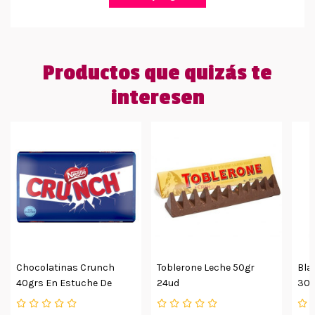
Productos que quizás te
interesen
Chocolatinas Crunch
Toblerone Leche 50gr
Bla
40grs En Estuche De
24ud
30g
15uds