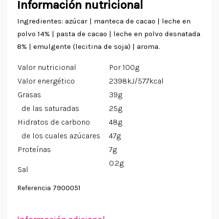
Información nutricional
Ingredientes: azúcar | manteca de cacao | leche en
polvo 14% | pasta de cacao | leche en polvo desnatada
8% | emulgente (lecitina de soja) | aroma.
Valor nutricional
Por 100g
Valor energético
2398kJ/577kcal
Grasas
39g
de las saturadas
25g
Hidratos de carbono
48g
de los cuales azúcares
47g
Proteínas
7g
0.2g
Sal
7900051
Referencia