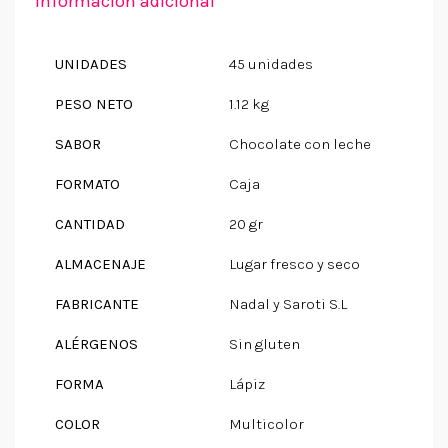
Información adicional
UNIDADES
45 unidades
PESO NETO
1.12 kg
SABOR
Chocolate con leche
FORMATO
Caja
CANTIDAD
20 gr
ALMACENAJE
Lugar fresco y seco
FABRICANTE
Nadal y Saroti S.L
ALÉRGENOS
Sin gluten
FORMA
Lápiz
COLOR
Multicolor