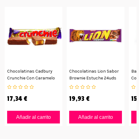
Chocolatinas Cadbury
Chocolatinas Lion Sabor
Bar
Crunchie Con Caramelo
Brownie Estuche 24uds
Con
Crujiente Caja De 12
Ext
Unidades De 40 G
17,34 €
19,93 €
15
Añadir al carrito
Añadir al carrito