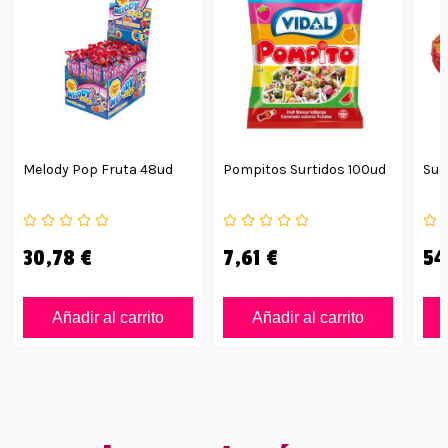
Melody Pop Fruta 48ud
Pompitos Surtidos 100ud
Sup
30,78 €
7,61 €
54
Añadir al carrito
Añadir al carrito