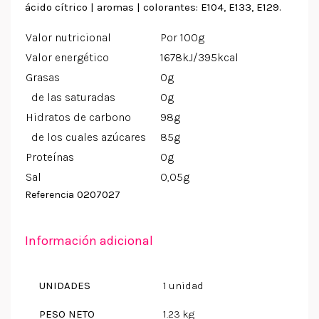
ácido cítrico | aromas | colorantes: E104, E133, E129.
Valor nutricional
Por 100g
Valor energético
1678kJ/395kcal
Grasas
0g
de las saturadas
0g
Hidratos de carbono
98g
de los cuales azúcares
85g
Proteínas
0g
Sal
0,05g
0207027
Referencia
Información adicional
UNIDADES
1 unidad
PESO NETO
1.23 kg