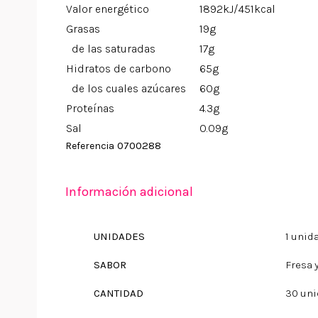
Valor energético
1892kJ/451kcal
Grasas
19g
de las saturadas
17g
Hidratos de carbono
65g
de los cuales azúcares
60g
Proteínas
4.3g
Sal
0.09g
0700288
Referencia
Información adicional
UNIDADES
1 unid
SABOR
Fresa 
CANTIDAD
30 un