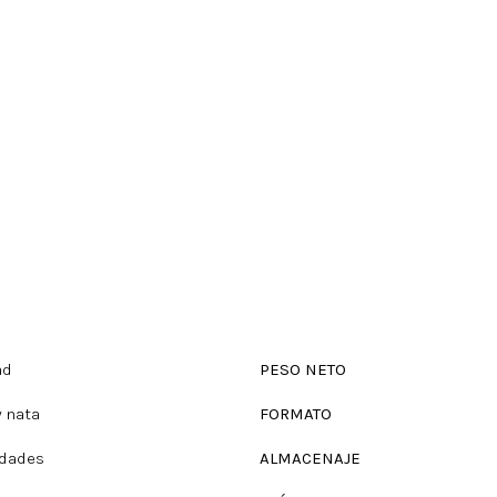
ad
PESO NETO
y nata
FORMATO
idades
ALMACENAJE