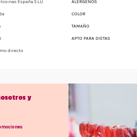
olosinas España S.L.U.
ALÉRGENOS
da
COLOR
a
TAMAÑO
z
APTO PARA DIETAS
mo directo
nosotros y
romociones