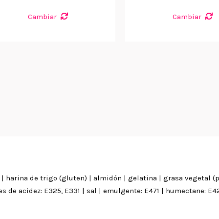
Cambiar
Cambiar
| harina de trigo (gluten) | almidón | gelatina | grasa vegetal (p
s de acidez: E325, E331 | sal | emulgente: E471 | humectane: E42