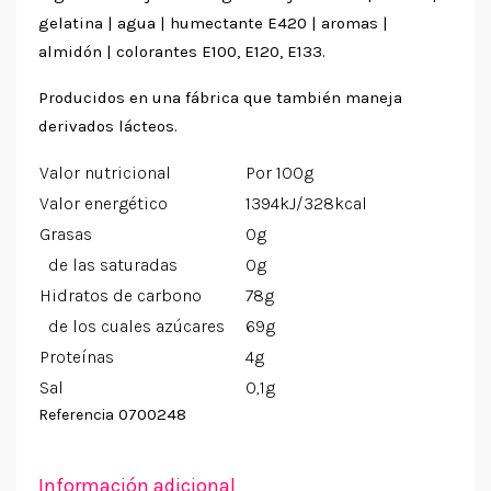
gelatina | agua | humectante E420 | aromas |
almidón | colorantes E100, E120, E133.
Producidos en una fábrica que también maneja
derivados lácteos.
Valor nutricional
Por 100g
Valor energético
1394kJ/328kcal
Grasas
0g
de las saturadas
0g
Hidratos de carbono
78g
de los cuales azúcares
69g
Proteínas
4g
Sal
0,1g
0700248
Referencia
Información adicional