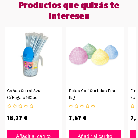
Productos que quizás te
interesen
Cañas Sidral Azul
Bolas Golf Surtidas Fini
Fin
C/regalo 160ud
1kg
Sur
18,77 €
7,67 €
7,
Añadir al carrito
Añadir al carrito