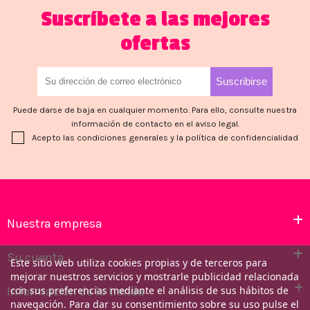
Suscríbete a las mejores
ofertas
Puede darse de baja en cualquier momento. Para ello, consulte nuestra
información de contacto en el aviso legal.
Acepto las condiciones generales y la política de confidencialidad
Nuestra empresa
Su cuenta
Este sitio web utiliza cookies propias y de terceros para
mejorar nuestros servicios y mostrarle publicidad relacionada
Información de la tienda
con sus preferencias mediante el análisis de sus hábitos de
navegación. Para dar su consentimiento sobre su uso pulse el