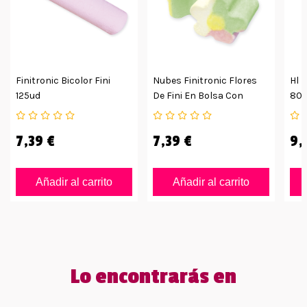
Finitronic Bicolor Fini
Nubes Finitronic Flores
Hl F
125ud
De Fini En Bolsa Con
80g
125uds
7,39 €
7,39 €
9,
Añadir al carrito
Añadir al carrito
Lo encontrarás en