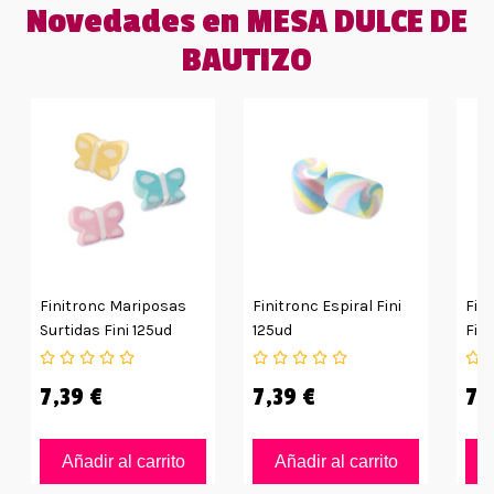
Novedades en MESA DULCE DE
BAUTIZO
Finitronc Mariposas
Finitronc Espiral Fini
Fini
Surtidas Fini 125ud
125ud
Fini
7,39 €
7,39 €
7,
Añadir al carrito
Añadir al carrito