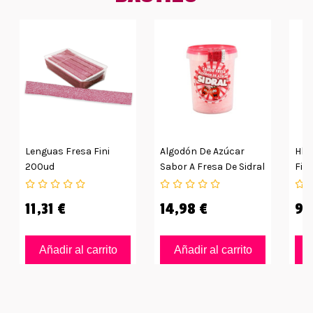
Lenguas Fresa Fini
Algodón De Azúcar
Hl F
200ud
Sabor A Fresa De Sidral
Fin
12uds
11,31 €
14,98 €
9,
Añadir al carrito
Añadir al carrito