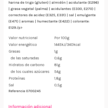
harina de trigo (gluten) | almidón | acidulante (E296)
| grasa vegetal (palma) | acidulantes (E330, E270) |
correctores de acidez (E325, E331) | sal | emulgente
(E471) | aromas | humectante (E422) | colorante:
E129./p>
Valor nutricional
Por 100g
Valor energético
1445kJ/340kcal
Grasas
1g
de las saturadas
0,6g
Hidratos de carbono
81g
de los cuales azúcares
54g
Proteínas
1,8g
Sal
0,5g
0700245
Referencia
Información adicional