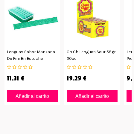
Lenguas Sabor Manzana
Ch Ch Lenguas Sour 58gr
Len
De Fini En Estuche
20ud
Pic
200uds
90g
11,31 €
19,29 €
9,
Añadir al carrito
Añadir al carrito