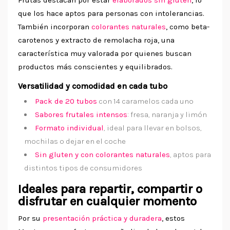
Frutas destacan por estar
elaborados sin gluten
, lo
que los hace aptos para personas con intolerancias.
También incorporan
colorantes naturales
, como beta-
carotenos y extracto de remolacha roja, una
característica muy valorada por quienes buscan
productos más conscientes y equilibrados.
Versatilidad y comodidad en cada tubo
Pack de 20 tubos
con 14 caramelos cada uno
Sabores frutales intensos
: fresa, naranja y limón
Formato individual
, ideal para llevar en bolsos,
mochilas o dejar en el coche
Sin gluten y con colorantes naturales
, aptos para
distintos tipos de consumidores
Ideales para repartir, compartir o
disfrutar en cualquier momento
Por su
presentación práctica y duradera
, estos