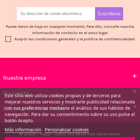
Puede darse de baja en cualquier momento. Para ello, consulte nuestra
información de contacto en el aviso legal.
Acepto las condiciones generales y la política de confidencialidad
Nuestra empresa
Su cuenta
Este sitio web utiliza cookies propias y de terceros para
mejorar nuestros servicios y mostrarle publicidad relacionada
Información de la tienda
con sus preferencias mediante el análisis de sus hábitos de
navegación. Para dar su consentimiento sobre su uso pulse el
botón Acepto.
Más información
Personalizar cookies
© 2026 - Yupy - Todos los derechos reservados