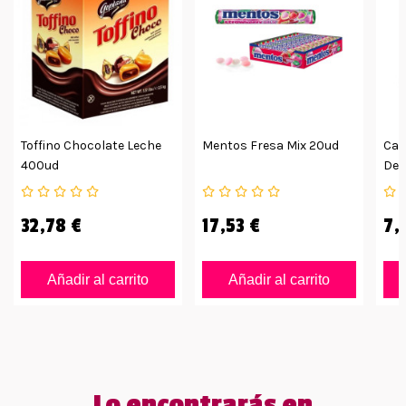
Toffino Chocolate Leche
Mentos Fresa Mix 20ud
Car
400ud
Deli
1kg
32,78 €
17,53 €
7,
Añadir al carrito
Añadir al carrito
Lo encontrarás en