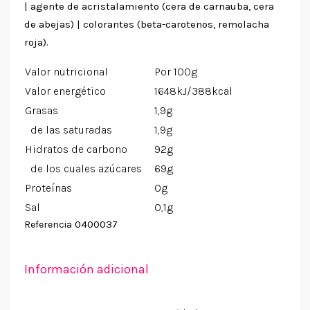
| agente de acristalamiento (cera de carnauba, cera
de abejas) | colorantes (beta-carotenos, remolacha
roja).
Valor nutricional
Por 100g
Valor energético
1648kJ/388kcal
Grasas
1,9g
de las saturadas
1,9g
Hidratos de carbono
92g
de los cuales azúcares
69g
Proteínas
0g
Sal
0,1g
0400037
Referencia
Información adicional