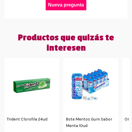
Nueva pregunta
Productos que quizás te
interesen
Trident Clorofila 24ud
Bote Mentos Gum Sabor
Orb
Menta 10ud