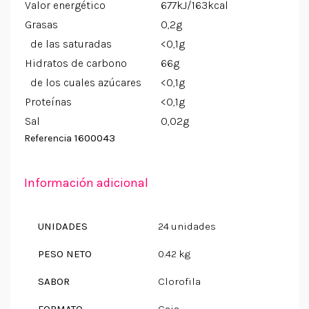
Valor energético
677kJ/163kcal
Grasas
0,2g
de las saturadas
<0,1g
Hidratos de carbono
66g
de los cuales azúcares
<0,1g
Proteínas
<0,1g
Sal
0,02g
1600043
Referencia
Información adicional
UNIDADES
24 unidades
PESO NETO
0.42 kg
SABOR
Clorofila