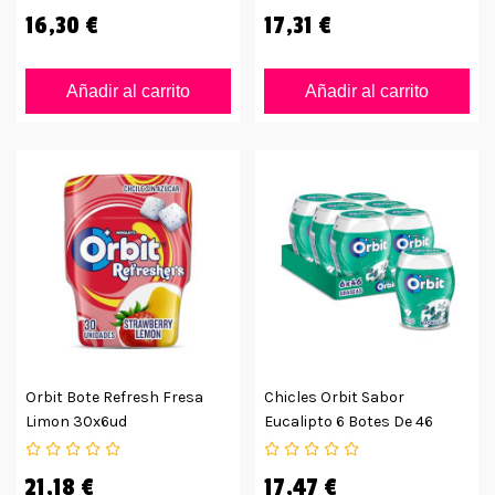
16,30 €
17,31 €
Añadir al carrito
Añadir al carrito
Orbit Bote Refresh Fresa
Chicles Orbit Sabor
Limon 30x6ud
Eucalipto 6 Botes De 46
Grageas
21,18 €
17,47 €