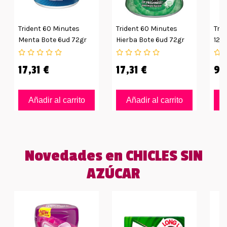
Trident 60 Minutes
Trident 60 Minutes
Tri
Menta Bote 6ud 72gr
Hierba Bote 6ud 72gr
12u
17,31 €
17,31 €
9,
Añadir al carrito
Añadir al carrito
Novedades en CHICLES SIN
AZÚCAR