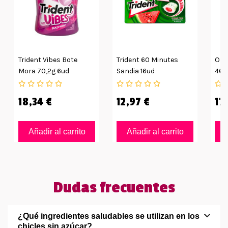
Trident Vibes Bote
Trident 60 Minutes
Orb
Mora 70,2g 6ud
Sandia 16ud
46g
18,34 €
12,97 €
17
Añadir al carrito
Añadir al carrito
Dudas frecuentes
¿Qué ingredientes saludables se utilizan en los
chicles sin azúcar?