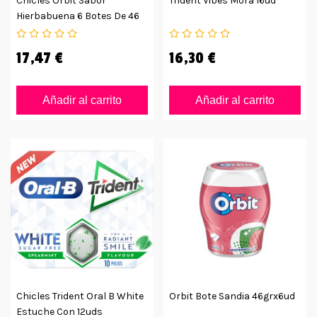
Chicles Orbit Sabor
Trident Vibes Mora 16ud
Hierbabuena 6 Botes De 46
Grageas
17,47 €
16,30 €
Añadir al carrito
Añadir al carrito
Chicles Trident Oral B White
Orbit Bote Sandia 46grx6ud
Estuche Con 12uds