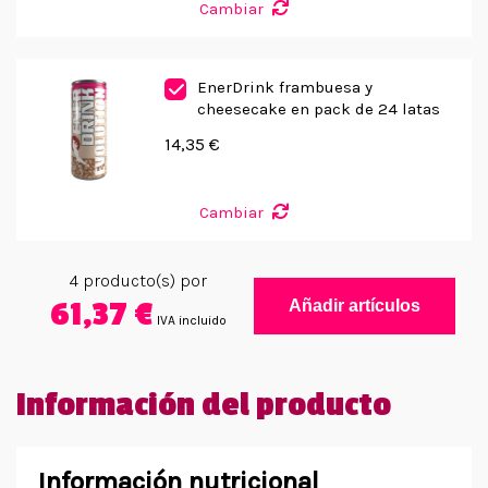
Cambiar
EnerDrink frambuesa y
cheesecake en pack de 24 latas
14,35 €
Cambiar
4
producto(s) por
61,37 €
Añadir artículos
IVA incluido
Información del producto
Información nutricional