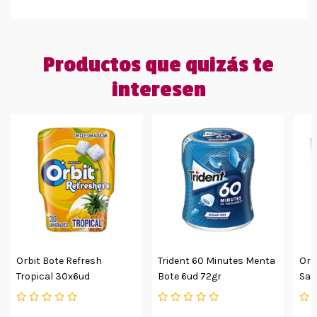
Productos que quizás te
interesen
Orbit Bote Refresh
Trident 60 Minutes Menta
Orb
Tropical 30x6ud
Bote 6ud 72gr
Sab