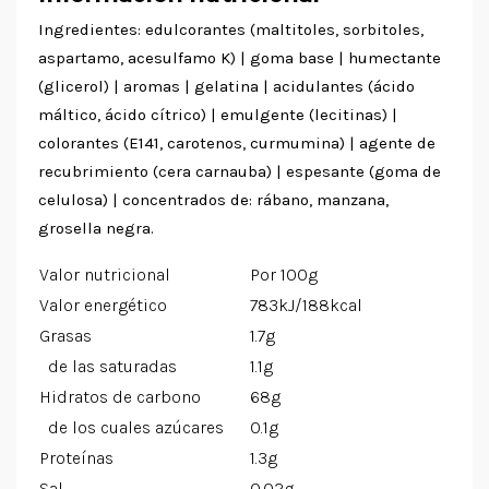
Ingredientes: edulcorantes (maltitoles, sorbitoles,
aspartamo, acesulfamo K) | goma base | humectante
(glicerol) | aromas | gelatina | acidulantes (ácido
máltico, ácido cítrico) | emulgente (lecitinas) |
colorantes (E141, carotenos, curmumina) | agente de
recubrimiento (cera carnauba) | espesante (goma de
celulosa) | concentrados de: rábano, manzana,
grosella negra.
Valor nutricional
Por 100g
Valor energético
783kJ/188kcal
Grasas
1.7g
de las saturadas
1.1g
Hidratos de carbono
68g
de los cuales azúcares
0.1g
Proteínas
1.3g
Sal
0.02g