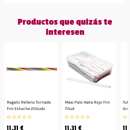
Productos que quizás te
interesen
Regaliz Relleno Tornado
Maxi Palo Nata Rojo Fini
Tub
Fini Estuche 200uds
70ud
Gro
11,31 €
11,31 €
11,