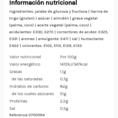
Información nutricional
Ingredientes: jarabe de glucosa y fructosa | harina de
trigo (gluten) | azúcar | almidón | grasa vegetal
(palma, coco) | aceite vegetal (palma, coco) |
acidulantes: E330, E270 | correctores de acidez: E325,
E331 | aromas | emulgente: E471 | sal | humectante:
E422 | colorantes: E102, E110, E129, E133.
Valor nutricional
Por 100g
Valor energético
1472kJ/347kcal
Grasas
1,1g
de las saturadas
0,7g
Hidratos de carbono
82g
de los cuales azúcares
51g
Proteínas
2,2g
Sal
0,5g
0700094
Referencia