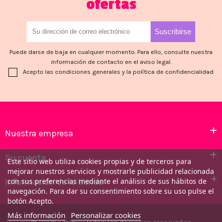
ofertas
Puede darse de baja en cualquier momento. Para ello, consulte nuestra
información de contacto en el aviso legal.
Acepto las condiciones generales y la política de confidencialidad
Nuestra empresa
Su cuenta
Este sitio web utiliza cookies propias y de terceros para
mejorar nuestros servicios y mostrarle publicidad relacionada
Información de la tienda
con sus preferencias mediante el análisis de sus hábitos de
navegación. Para dar su consentimiento sobre su uso pulse el
botón Acepto.
Más información
Personalizar cookies
© 2026 - Yupy - Todos los derechos reservados