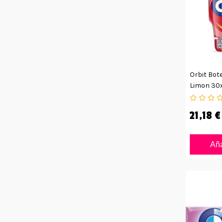
Orbit Bot
Limon 30
21,18 €
Aña