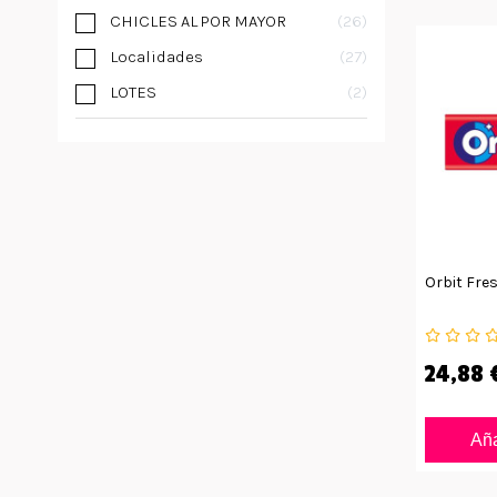
CHICLES AL POR MAYOR
26
Localidades
27
LOTES
2
Orbit Fre
24,88 
Aña