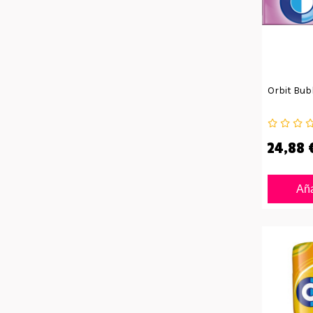
Orbit Bub
24,88 
Aña