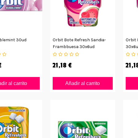
blemint 30ud
Orbit Bote Refresh Sandia-
Orbit
Frambbuesa 30x6ud
30x6
€
21,18 €
21,1
dir al carrito
Añadir al carrito