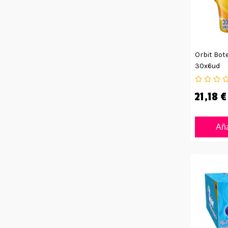
Orbit Bot
30x6ud
21,18 €
Aña