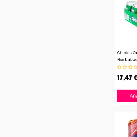
Chicles O
Hierbabue
Grageas
17,47 
Aña