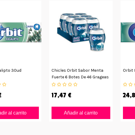
alipto 30ud
Chicles Orbit Sabor Menta
Orbit
Fuerte 6 Botes De 46 Grageas
€
17,47 €
24,8
dir al carrito
Añadir al carrito