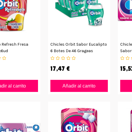
e Refresh Fresa
Chicles Orbit Sabor Eucalipto
Chicle
x6ud
6 Botes De 46 Grageas
Sabor
16uds
17,47 €
15,5
dir al carrito
Añadir al carrito