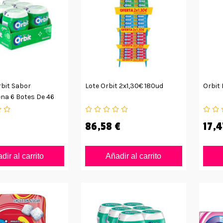
rbit Sabor
Lote Orbit 2x1,30€ 180ud
Orbit
na 6 Botes De 46
€
86,58 €
17,4
dir al carrito
Añadir al carrito