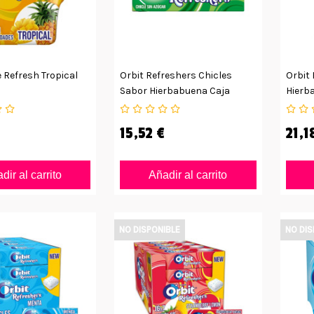
e Refresh Tropical
Orbit Refreshers Chicles
Orbit
Sabor Hierbabuena Caja
Hierb
16uds
15,52 €
21,1
dir al carrito
Añadir al carrito
NO DISPONIBLE
NO DIS