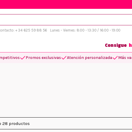
 contacto: + 34 625 59 88 56
Lunes - Viernes: 8:00 - 13:30 / 16:00 - 19:00
Consigue
h
mpetitivos
Promos exclusivas
Atención personalizada
Más var
 28 productos