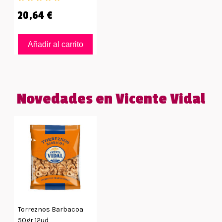
20,64 €
Añadir al carrito
Novedades en Vicente Vidal
Torreznos Barbacoa
50gr 12ud