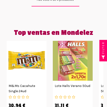
Top ventas en Mondelez
FILTER
M&Ms Cacahute
Lote Halls Verano 50ud
Lote
Single 24ud
50u
30,94 €
31,11 €
36