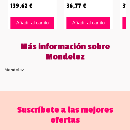
139,62 €
36,77 €
31,
Añadir al carrito
Añadir al carrito
Más información sobre
Mondelez
Mondelez
Suscríbete a las mejores
ofertas