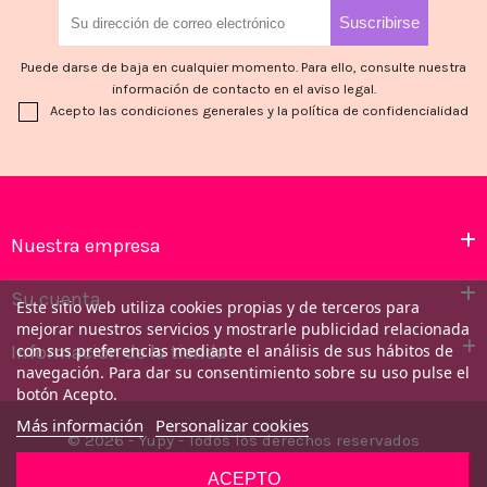
Puede darse de baja en cualquier momento. Para ello, consulte nuestra
información de contacto en el aviso legal.
Acepto las condiciones generales y la política de confidencialidad
Nuestra empresa
Su cuenta
Este sitio web utiliza cookies propias y de terceros para
mejorar nuestros servicios y mostrarle publicidad relacionada
con sus preferencias mediante el análisis de sus hábitos de
Información de la tienda
navegación. Para dar su consentimiento sobre su uso pulse el
botón Acepto.
Más información
Personalizar cookies
© 2026 - Yupy - Todos los derechos reservados
ACEPTO