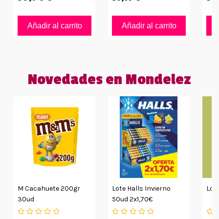
Añadir al carrito
Añadir al carrito
Novedades en Mondelez
M Cacahuete 200gr
Lote Halls Invierno
Lot
30ud
50ud 2x1,70€