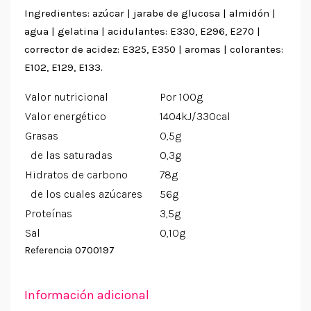
Ingredientes: azúcar | jarabe de glucosa | almidón |
agua | gelatina | acidulantes: E330, E296, E270 |
corrector de acidez: E325, E350 | aromas | colorantes:
E102, E129, E133.
Valor nutricional
Por 100g
Valor energético
1404kJ/330cal
Grasas
0,5g
de las saturadas
0,3g
Hidratos de carbono
78g
de los cuales azúcares
56g
Proteínas
3,5g
Sal
0,10g
0700197
Referencia
Información adicional