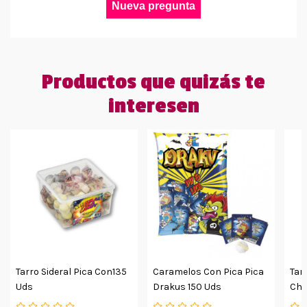
Nueva pregunta
Productos que quizás te
interesen
Tarro Sideral Pica Con135
Caramelos Con Pica Pica
Tar
Uds
Drakus 150 Uds
Chu
12u