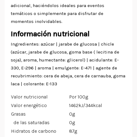
adicional, haciéndolos ideales para eventos
temáticos o simplemente para disfrutar de
momentos inolvidables.
Información nutricional
Ingredientes: azúcar | jarabe de glucosa | chicle
(azúcar, jarabe de glucosa, goma base ( lecitina de
soja), aroma, humectante: glicerol) | acidulante: E-
330, E-296 | aroma | emulgente: E-471 | agente de
recubrimiento: cera de abeja, cera de carnauba, goma
laca | colorante: E-133
Valor nutricional
Por 100g
Valor energético
1462kJ/344kcal
Grasas
0g
de las saturadas
0g
Hidratos de carbono
87g