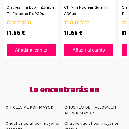
Chicles Fini Boom Zombie
Ch Mini Nuclear Gum Fini
Chi
En Estuche De 200ud
200ud
Barr
11,66 €
11,66 €
11
Añadir al carrito
Añadir al carrito
Lo encontrarás en
CHICLES AL POR MAYOR
CHUCHES DE HALLOWEEN
AL POR MAYOR
Chucherías al por mayor en
Chucherías al por mayor en
granada
motril