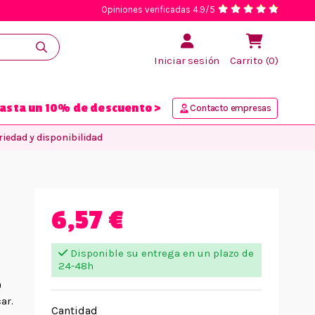
Opiniones verificadas 4.9/5
Iniciar sesión
Carrito (0)
asta un 10% de descuento >
Contacto empresas
iedad y disponibilidad
6,57 €
Disponible su entrega en un plazo de
24-48h
n
ar.
Cantidad