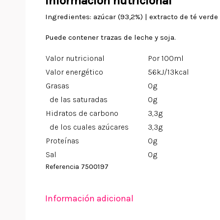
Información nutricional
Ingredientes: azúcar (93,2%) | extracto de té verde
Puede contener trazas de leche y soja.
Valor nutricional
Por 100ml
Valor energético
56kJ/13kcal
Grasas
0g
de las saturadas
0g
Hidratos de carbono
3,3g
de los cuales azúcares
3,3g
Proteínas
0g
Sal
0g
7500197
Referencia
Información adicional