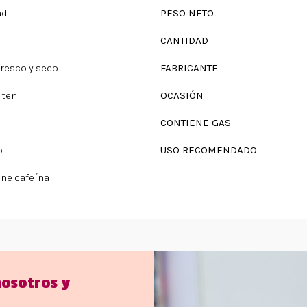
ad
PESO NETO
CANTIDAD
fresco y seco
FABRICANTE
uten
OCASIÓN
CONTIENE GAS
o
USO RECOMENDADO
ne cafeína
nosotros y