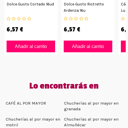
Dolce Gusto Cortado 16ud
Dolce Gusto Ristretto
Cáp
Ardenza 16u
Lun
6,57 €
6,57 €
6,
Añadir al carrito
Añadir al carrito
Lo encontrarás en
CAFÉ AL POR MAYOR
Chucherías al por mayor en
granada
Chucherías al por mayor en
Chucherías al por mayor en
motril
Almuñécar