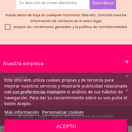
Puede darse de baja en cualquier momento. Para ello, consulte nuestra
información de contacto en el aviso legal.
Acepto las condiciones generales y la política de confidencialidad
Nuestra empresa
Su cuenta
Este sitio web utiliza cookies propias y de terceros para
mejorar nuestros servicios y mostrarle publicidad relacionada
Información de la tienda
con sus preferencias mediante el análisis de sus hábitos de
navegación. Para dar su consentimiento sobre su uso pulse el
botón Acepto.
Más información
Personalizar cookies
© 2026 - Yupy - Todos los derechos reservados
ACEPTO
Añadir