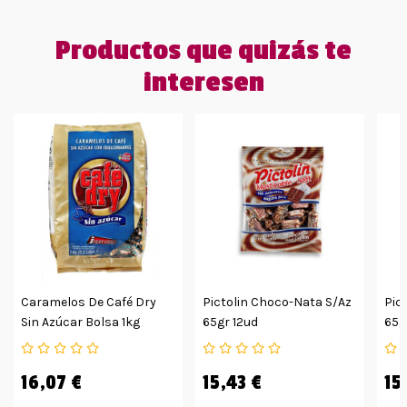
Productos que quizás te
interesen
Caramelos De Café Dry
Pictolin Choco-Nata S/az
Pic
Sin Azúcar Bolsa 1kg
65gr 12ud
65g
16,07 €
15,43 €
15