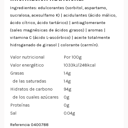
Ingredientes: edulcorantes (sorbitol, aspartamo,
sucralosa, acesulfamo K) | acidulantes (ácido málico,
ácido cítrico, ácido tartárico) | antiaglomerante
(sales magnésicas de ácidos grasos) | aromas |
vitamina C (ácido L-ascórbico) | aceite totalmente
hidrogenado de girasol | colorante (carmín).
Valor nutricional
Por 100g
Valor energético
1033kJ/248kcal
Grasas
1.4g
de las saturadas
1.4g
Hidratos de carbono
94g
de los cuales azúcares
0g
Proteínas
0g
Sal
0.04g
0400788
Referencia