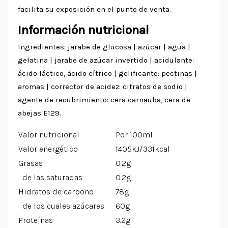
facilita su exposición en el punto de venta.
Información nutricional
Ingredientes: jarabe de glucosa | azúcar | agua |
gelatina | jarabe de azúcar invertido | acidulante:
ácido láctico, ácido cítrico | gelificante: pectinas |
aromas | corrector de acidez: citratos de sodio |
agente de recubrimiento: cera carnauba, cera de
abejas E129.
Valor nutricional
Por 100ml
Valor energético
1405kJ/331kcal
Grasas
0.2g
de las saturadas
0.2g
Hidratos de carbono
78g
de los cuales azúcares
60g
Proteínas
3.2g