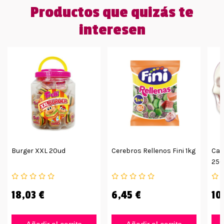
Productos que quizás te
interesen
Burger XXL 20ud
Cerebros Rellenos Fini 1kg
Cal
250
18,03 €
6,45 €
10