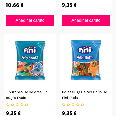
10,66 €
9,35 €
Añadir al carrito
Añadir al carrito
Tiburones De Colores Fini
Bolsa 90gr Ositos Brillo De
90grs 12uds
Fini 12uds
9,35 €
9,35 €