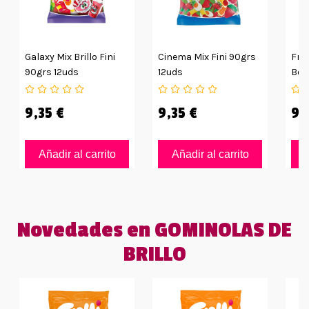
Galaxy Mix Brillo Fini
Cinema Mix Fini 90grs
Fres
90grs 12uds
12uds
Bol
9,35 €
9,35 €
9,
Añadir al carrito
Añadir al carrito
Novedades en GOMINOLAS DE
BRILLO