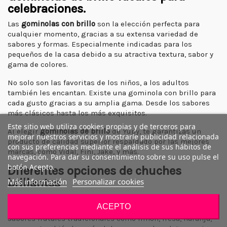
celebraciones.
Las
gominolas con brillo
son la elección perfecta para
cualquier momento, gracias a su extensa variedad de
sabores y formas. Especialmente indicadas para los
pequeños de la casa debido a su atractiva textura, sabor y
gama de colores.
No solo son las favoritas de los niños, a los adultos
también les encantan. Existe una gominola con brillo para
cada gusto gracias a su amplia gama. Desde los sabores
más clásicos hasta los más exquisitos.
Este sitio web utiliza cookies propias y de terceros para
Al elegir
gominolas de brillo
de Yupy, te garantizas un
mejorar nuestros servicios y mostrarle publicidad relacionada
producto de calidad superior respaldado por las mejores
con sus preferencias mediante el análisis de sus hábitos de
marcas, como Vidal, Fini, Jake, y más.
navegación. Para dar su consentimiento sobre su uso pulse el
botón Acepto.
Diferentes opciones de chuches
brillantes
Más información
Personalizar cookies
En Yupy, tenemos a tu disposición una gran variedad de
ACEPTO
gominolas luminosas para escoger. Puedes encontrar
sabores frutales tradicionales como limón, fresa, naranja,