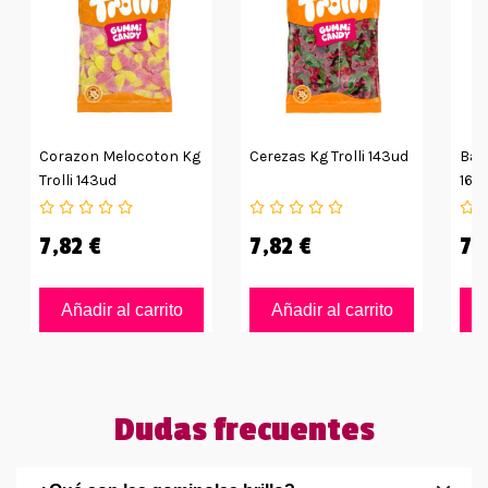
Corazon Melocoton Kg
Cerezas Kg Trolli 143ud
Ban
Trolli 143ud
160
7,82 €
7,82 €
7,
Añadir al carrito
Añadir al carrito
Dudas frecuentes