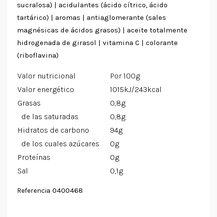
sucralosa) | acidulantes (ácido cítrico, ácido
tartárico) | aromas | antiaglomerante (sales
magnésicas de ácidos grasos) | aceite totalmente
hidrogenada de girasol | vitamina C | colorante
(riboflavina)
Valor nutricional
Por 100g
Valor energético
1015kJ/243kcal
Grasas
0,8g
de las saturadas
0,8g
Hidratos de carbono
94g
de los cuales azúcares
0g
Proteínas
0g
Sal
0,1g
0400468
Referencia