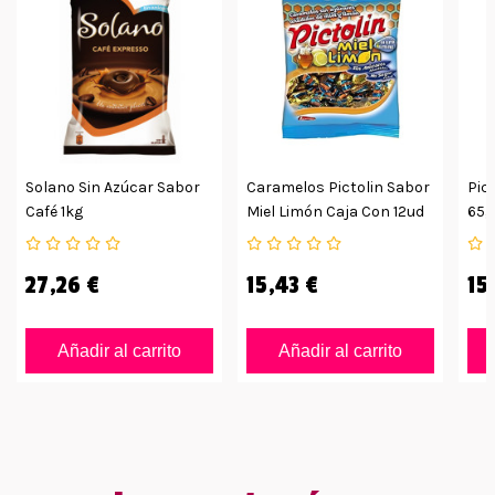
Solano Sin Azúcar Sabor
Caramelos Pictolin Sabor
Pic
Café 1kg
Miel Limón Caja Con 12ud
65g
27,26 €
15,43 €
15
Añadir al carrito
Añadir al carrito