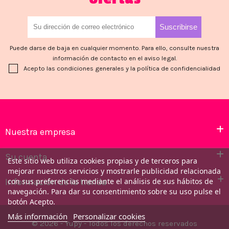
Puede darse de baja en cualquier momento. Para ello, consulte nuestra
información de contacto en el aviso legal.
Acepto las condiciones generales y la política de confidencialidad
Nuestra empresa
Su cuenta
Este sitio web utiliza cookies propias y de terceros para
mejorar nuestros servicios y mostrarle publicidad relacionada
Información de la tienda
con sus preferencias mediante el análisis de sus hábitos de
navegación. Para dar su consentimiento sobre su uso pulse el
botón Acepto.
Más información
Personalizar cookies
© 2026 - Yupy - Todos los derechos reservados