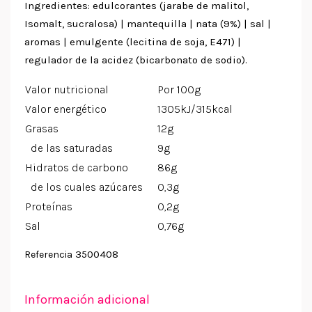
Ingredientes: edulcorantes (jarabe de malitol,
Isomalt, sucralosa) | mantequilla | nata (9%) | sal |
aromas | emulgente (lecitina de soja, E471) |
regulador de la acidez (bicarbonato de sodio).
Valor nutricional
Por 100g
Valor energético
1305kJ/315kcal
Grasas
12g
de las saturadas
9g
Hidratos de carbono
86g
de los cuales azúcares
0,3g
Proteínas
0,2g
Sal
0,76g
3500408
Referencia
Información adicional