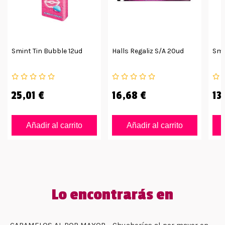
Smint Tin Bubble 12ud
Halls Regaliz S/a 20ud
Smi
25,01 €
16,68 €
13
Añadir al carrito
Añadir al carrito
Lo encontrarás en
CARAMELOS AL POR MAYOR
Chucherías al por mayor en