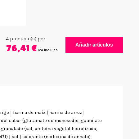
4
producto(s) por
Añadir artículos
76,41 €
IVA incluido
igo | harina de maíz | harina de arroz |
s del sabor {glutamato de monosodio, guanilato
 granulado {sal, proteína vegetal hidrolizada,
71) | sal | colorante (norbixina de annato).