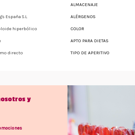
ALMACENAJE
g's España S.L
ALÉRGENOS
loide hiperbólico
COLOR
e
APTO PARA DIETAS
mo directo
TIPO DE APERITIVO
nosotros y
romociones