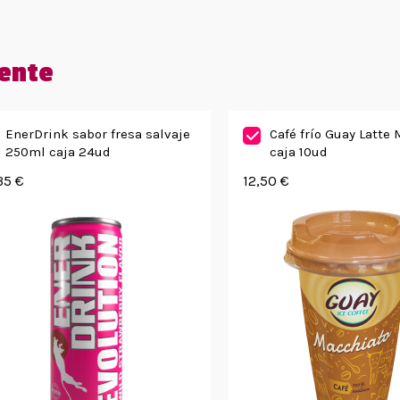
ente
EnerDrink sabor fresa salvaje
Café frío Guay Latte
250ml caja 24ud
caja 10ud
35 €
12,50 €