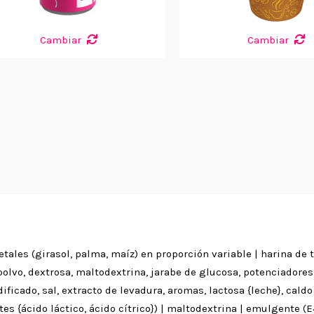
Cambiar
Cambiar
ales (girasol, palma, maíz) en proporción variable | harina de tr
polvo, dextrosa, maltodextrina, jarabe de glucosa, potenciadore
ficado, sal, extracto de levadura, aromas, lactosa {leche}, caldo
tes {ácido láctico, ácido cítrico}) | maltodextrina | emulgente (E4