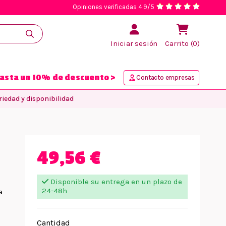
Opiniones verificadas 4.9/5
Iniciar sesión
Carrito (0)
asta un 10% de descuento >
Contacto empresas
iedad y disponibilidad
49,56 €
Disponible su entrega en un plazo de
24-48h
a
Cantidad