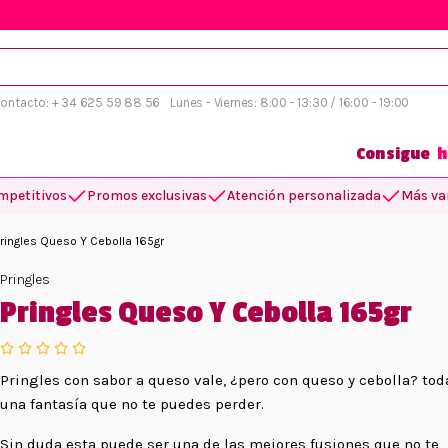
 contacto: + 34 625 59 88 56
Lunes - Viernes: 8:00 - 13:30 / 16:00 - 19:00
Consigue
h
mpetitivos
Promos exclusivas
Atención personalizada
Más var
ringles Queso Y Cebolla 165gr
Pringles
Pringles Queso Y Cebolla 165gr
Pringles con sabor a queso vale, ¿pero con queso y cebolla? tod
una fantasía que no te puedes perder.
Sin duda esta puede ser una de las mejores fusiones que no te