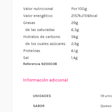
Valor nutricional
Por 100g
Valor energético
2157kJ/516kcal
Grasas
29g
de las saturadas
6,3g
Hidratos de carbono
56g
de los cuales azúcares
2,9g
Proteínas
6,1g
Sal
1,4g
9200038
Referencia
Información adicional
UNIDADES
19 uni
SABOR
Queso 